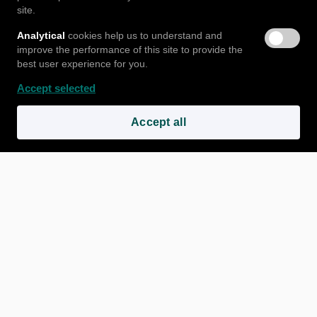
Stellenangebote
AGB
Datenschutz & Privatsphäre
site.
Cookies
Impressum
Über uns
FAQ
Analytical
cookies help us to understand and
improve the performance of this site to provide the
best user experience for you.
Accept selected
Accept all