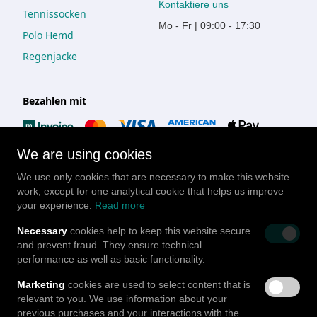
Kontaktiere uns
Tennissocken
Mo - Fr | 09:00 - 17:30
Polo Hemd
Regenjacke
Bezahlen mit
We are using cookies
We use only cookies that are necessary to make this website
work, except for one analytical cookie that helps us improve
your experience.
Read more
Folgt uns auf
Necessary
cookies help to keep this website secure
and prevent fraud. They ensure technical
performance as well as basic functionality.
Marketing
cookies are used to select content that is
relevant to you. We use information about your
© Go Mula GmbH
2026
|
v2.5.5.a..n-prd
Blog
previous purchases and your interactions with the